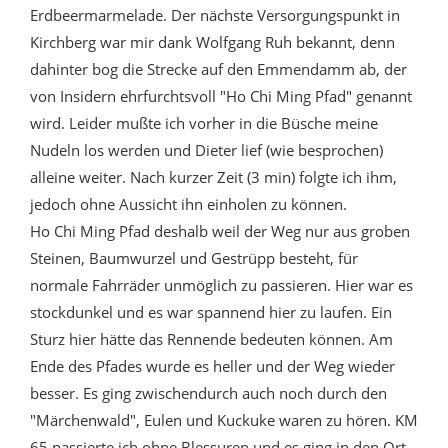
Erdbeermarmelade. Der nächste Versorgungspunkt in
Kirchberg war mir dank Wolfgang Ruh bekannt, denn
dahinter bog die Strecke auf den Emmendamm ab, der
von Insidern ehrfurchtsvoll "Ho Chi Ming Pfad" genannt
wird. Leider mußte ich vorher in die Büsche meine
Nudeln los werden und Dieter lief (wie besprochen)
alleine weiter. Nach kurzer Zeit (3 min) folgte ich ihm,
jedoch ohne Aussicht ihn einholen zu können.
Ho Chi Ming Pfad deshalb weil der Weg nur aus groben
Steinen, Baumwurzel und Gestrüpp besteht, für
normale Fahrräder unmöglich zu passieren. Hier war es
stockdunkel und es war spannend hier zu laufen. Ein
Sturz hier hätte das Rennende bedeuten können. Am
Ende des Pfades wurde es heller und der Weg wieder
besser. Es ging zwischendurch auch noch durch den
"Märchenwald", Eulen und Kuckuke waren zu hören. KM
65 passierte ich ohne Blessuren und es ging in den Ort