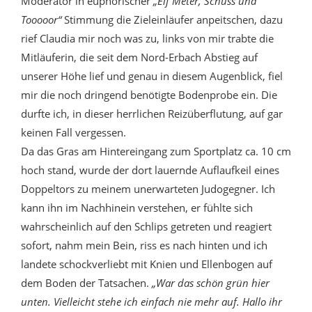
Moderator in euphorischer
„Elf Meter, Schuss und
Tooooor“
Stimmung die Zieleinläufer anpeitschen, dazu
rief Claudia mir noch was zu, links von mir trabte die
Mitläuferin, die seit dem Nord-Erbach Abstieg auf
unserer Höhe lief und genau in diesem Augenblick, fiel
mir die noch dringend benötigte Bodenprobe ein. Die
durfte ich, in dieser herrlichen Reizüberflutung, auf gar
keinen Fall vergessen.
Da das Gras am Hintereingang zum Sportplatz ca. 10 cm
hoch stand, wurde der dort lauernde Auflaufkeil eines
Doppeltors zu meinem unerwarteten Judogegner. Ich
kann ihn im Nachhinein verstehen, er fühlte sich
wahrscheinlich auf den Schlips getreten und reagiert
sofort, nahm mein Bein, riss es nach hinten und ich
landete schockverliebt mit Knien und Ellenbogen auf
dem Boden der Tatsachen.
„War das schön grün hier
unten. Vielleicht stehe ich einfach nie mehr auf. Hallo ihr