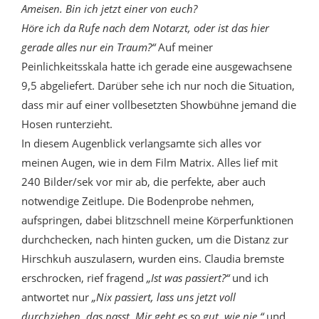
Ameisen. Bin ich jetzt einer von euch?
Höre ich da Rufe nach dem Notarzt, oder ist das hier
gerade alles nur ein Traum?“
Auf meiner
Peinlichkeitsskala hatte ich gerade eine ausgewachsene
9,5 abgeliefert. Darüber sehe ich nur noch die Situation,
dass mir auf einer vollbesetzten Showbühne jemand die
Hosen runterzieht.
In diesem Augenblick verlangsamte sich alles vor
meinen Augen, wie in dem Film Matrix. Alles lief mit
240 Bilder/sek vor mir ab, die perfekte, aber auch
notwendige Zeitlupe. Die Bodenprobe nehmen,
aufspringen, dabei blitzschnell meine Körperfunktionen
durchchecken, nach hinten gucken, um die Distanz zur
Hirschkuh auszulasern, wurden eins.
Claudia bremste
erschrocken, rief fragend
„Ist was passiert?“
und ich
antwortet nur
„Nix passiert, lass uns jetzt voll
durchziehen, das passt. Mir geht es so gut, wie nie.“
und